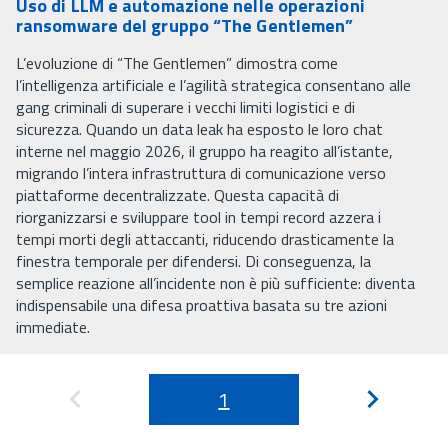
Uso di LLM e automazione nelle operazioni
ransomware del gruppo “The Gentlemen”
L’evoluzione di “The Gentlemen” dimostra come
l’intelligenza artificiale e l’agilità strategica consentano alle
gang criminali di superare i vecchi limiti logistici e di
sicurezza. Quando un data leak ha esposto le loro chat
interne nel maggio 2026, il gruppo ha reagito all’istante,
migrando l’intera infrastruttura di comunicazione verso
piattaforme decentralizzate. Questa capacità di
riorganizzarsi e sviluppare tool in tempi record azzera i
tempi morti degli attaccanti, riducendo drasticamente la
finestra temporale per difendersi. Di conseguenza, la
semplice reazione all’incidente non è più sufficiente: diventa
indispensabile una difesa proattiva basata su tre azioni
immediate.
1
Pagina
Pagina
precedente
successi
non
disponibile