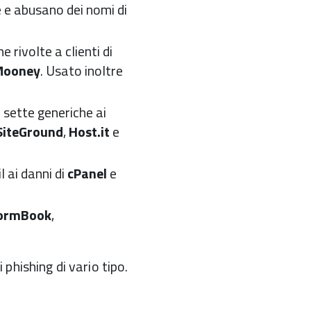
 e abusano dei nomi di
rivolte a clienti di
Mooney
. Usato inoltre
 sette generiche ai
SiteGround
,
Host.it
e
 ai danni di
cPanel
e
ormBook
,
 phishing di vario tipo.