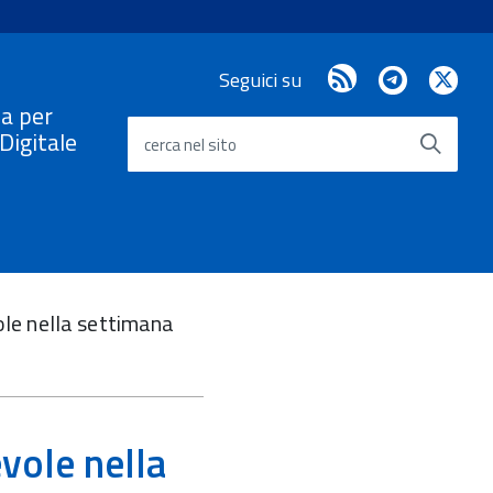
RSS
Telegram
X
Seguici su
/
a per
Twi
a Digitale
cerca nel sito
ole nella settimana
vole nella