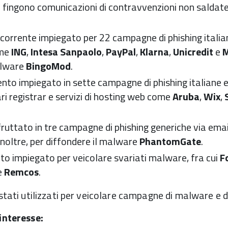
 fingono comunicazioni di contravvenzioni non saldate
orrente impiegato per 22 campagne di phishing italiane 
ome
ING
,
Intesa Sanpaolo
,
PayPal
,
Klarna
,
Unicredit
e
malware
BingoMod
.
to impiegato in sette campagne di phishing italiane e
ari registrar e servizi di hosting web come
Aruba
,
Wix
,
uttato in tre campagne di phishing generiche via email
, inoltre, per diffondere il malware
PhantomGate
.
o impiegato per veicolare svariati malware, fra cui
F
e
Remcos
.
stati utilizzati per veicolare campagne di malware e di
 interesse: