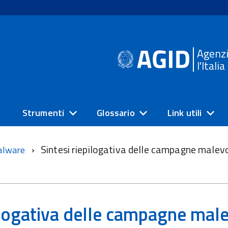
Agenzi
l'Itali
Strumenti
Glossario
Link utili
Sintesi riepilogativa delle campagne malev
alware
ilogativa delle campagne male