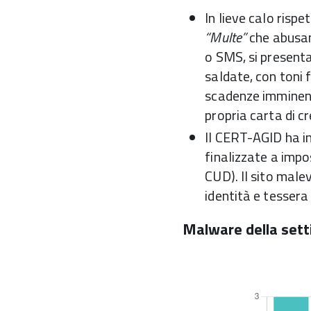
In lieve calo ris
“Multe”
che abusano
o SMS, si presenta
saldate, con toni 
scadenze imminenti)
propria carta di cr
Il CERT-AGID ha in
finalizzate a impos
CUD). Il sito malev
identità e tessera 
Malware della set