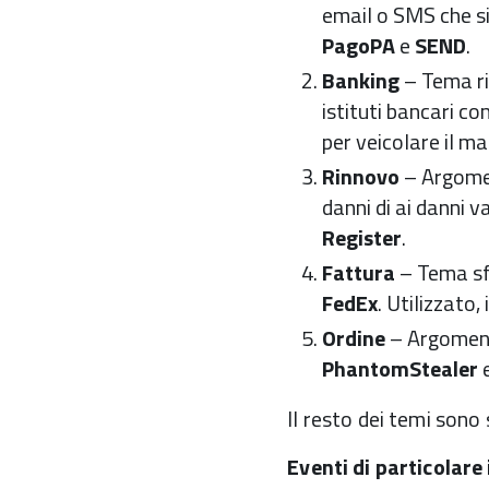
email o SMS che si
PagoPA
e
SEND
.
Banking
– Tema ric
istituti bancari c
per veicolare il 
Rinnovo
– Argomen
danni di ai danni v
Register
.
Fattura
– Tema sfr
FedEx
. Utilizzato
Ordine
– Argoment
PhantomStealer
Il resto dei temi sono 
Eventi di particolare