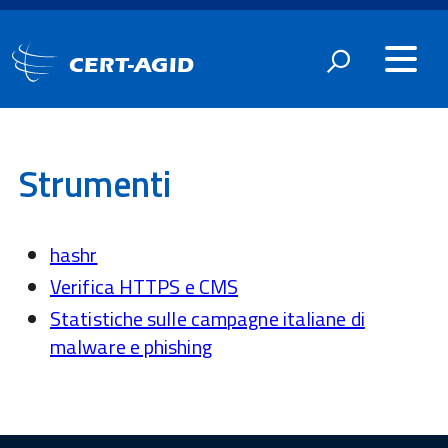
CERT-AGID
Strumenti
hashr
Verifica HTTPS e CMS
Statistiche sulle campagne italiane di
malware e phishing