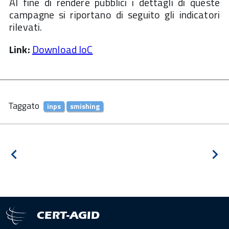
Al fine di rendere pubblici i dettagli di queste
campagne si riportano di seguito gli indicatori
rilevati.
Link:
Download IoC
Taggato
inps
smishing
Navigazione
Notizia
Pros
articoli
precedente
notiz
CERT-AGID