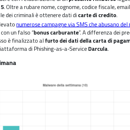
25
. Oltre a rubare nome, cognome, codice fiscale, emai
ale dei criminali è ottenere dati di
carte di credito
.
ilevato
numerose campagne via SMS che abusano del
 con un falso “
bonus carburante
”. A differenza dei pr
sso è finalizzato al
furto dei dati della carta di pag
piattaforma di Phishing-as-a-Service
Darcula
.
timana