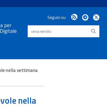
RSS
Telegram
X
Seguici su
/
a per
Twi
a Digitale
cerca nel sito
ole nella settimana
vole nella