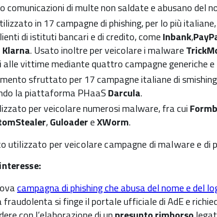
no comunicazioni di multe non saldate e abusano del 
lizzato in 17 campagne di phishing, per lo più italiane,
ienti di istituti bancari e di credito, come
Inbank
,
PayP
e
Klarna
. Usato inoltre per veicolare i malware
TrickM
ati alle vittime mediante quattro campagne generiche e 
mento sfruttato per 17 campagne italiane di smishing 
ando la piattaforma PHaaS
Darcula
.
izzato per veicolare numerosi malware, fra cui
Formb
tomStealer
,
Guloader
e
XWorm
.
ato utilizzato per veicolare campagne di malware e di ph
 interesse:
uova
campagna di phishing che abusa del nome e del log
 fraudolenta si finge il portale ufficiale di AdE e richied
edere con l’elaborazione di un
presunto
rimborso
legat