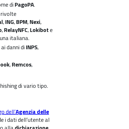
nome di
PagoPA
.
 rivolte
al
,
ING
,
BPM
,
Nexi
,
o
,
RelayNFC
,
Lokibot
e
una italiana.
ai danni di
INPS
,
ook
,
Remcos
,
ishing di vario tipo.
o dell’
Agenzia delle
e i dati dell’utente al
o alla
dichiarazione