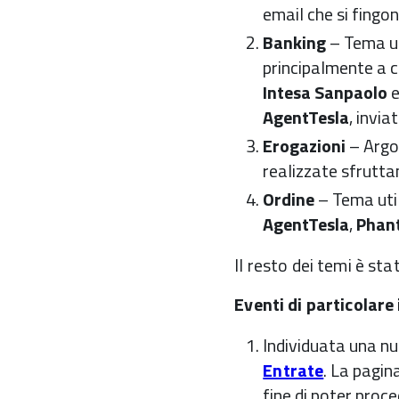
email che si fingo
Banking
– Tema uti
principalmente a cl
Intesa Sanpaolo
AgentTesla
, invi
Erogazioni
– Argo
realizzate sfrutt
Ordine
– Tema util
AgentTesla
,
Phan
Il resto dei temi è st
Eventi di particolare
Individuata una n
Entrate
. La pagina
fine di poter proc