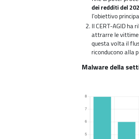
dei redditi del 20
l’obiettivo princip
Il CERT-AGID ha r
attrarre le vittime
questa volta il flu
riconducono alla 
Malware della set