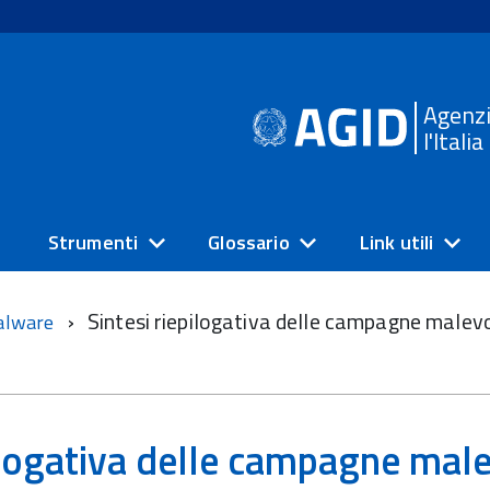
Agenzi
l'Itali
Strumenti
Glossario
Link utili
Sintesi riepilogativa delle campagne malev
alware
ilogativa delle campagne male