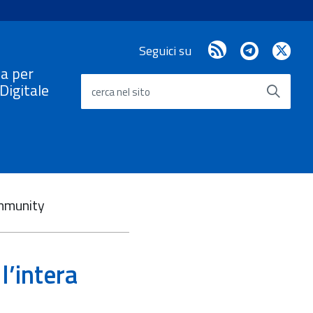
RSS
Telegram
X
Seguici su
/
a per
Twi
a Digitale
cerca nel sito
ommunity
l’intera