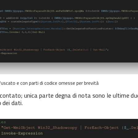
ffuscato e con parti di codice omesse per brevità
 scontato; unica parte degna di nota sono le ultime du
o dei dati.