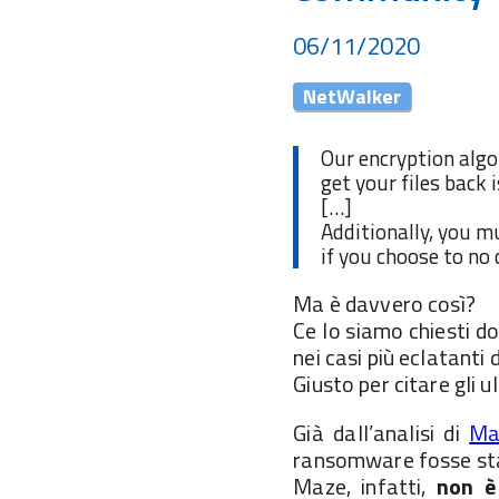
06/11/2020
NetWalker
Our encryption algor
get your files back
[…]
Additionally, you m
if you choose to no 
Ma è davvero così?
Ce lo siamo chiesti d
nei casi più eclatanti 
Giusto per citare gli u
Già dall’analisi di
Ma
ransomware fosse sta
Maze, infatti,
non è