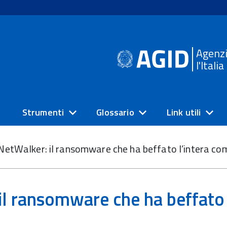
Agenzi
l'Itali
Strumenti
Glossario
Link utili
NetWalker: il ransomware che ha beffato l’intera c
il ransomware che ha beffato 