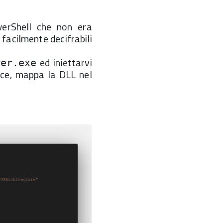
erShell che non era
facilmente decifrabili
ed iniettarvi
rer.exe
esce, mappa la DLL nel