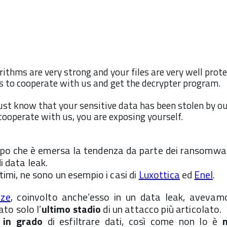
ithms are very strong and your files are very well prote
 is to cooperate with us and get the decrypter program.
ust know that your sensitive data has been stolen by ou
cooperate with us, you are exposing yourself.
opo che è emersa la tendenza da parte dei ransomwa
di data leak.
ltimi, ne sono un esempio i casi di
Luxottica
ed
Enel
.
ze
, coinvolto anche’esso in un data leak, avevam
to solo l’
ultimo stadio
di un attacco più articolato.
 in grado
di esfiltrare dati, così come non lo è