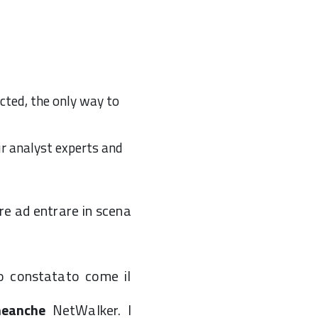
cted, the only way to
r analyst experts and
re ad entrare in scena
o constatato come il
neanche
NetWalker. I