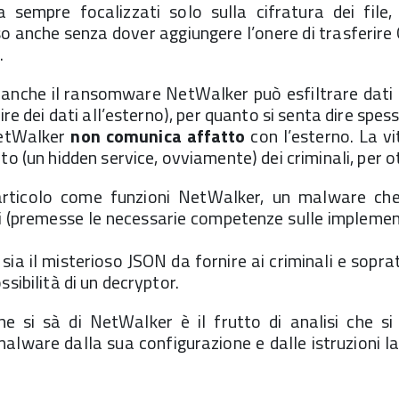
empre focalizzati solo sulla cifratura dei file,
anche senza dover aggiungere l’onere di trasferire Gi
.
anche il ransomware NetWalker può esfiltrare dati
ire dei dati all’esterno), per quanto si senta dire spess
NetWalker
non comunica affatto
con l’esterno. La vi
to (un hidden service, ovviamente) dei criminali, per 
rticolo come funzioni NetWalker, un malware che,
isi (premesse le necessarie competenze sulle implemen
sia il misterioso JSON da fornire ai criminali e sop
ssibilità di un decryptor.
e si sà di NetWalker è il frutto di analisi che si
ware dalla sua configurazione e dalle istruzioni l