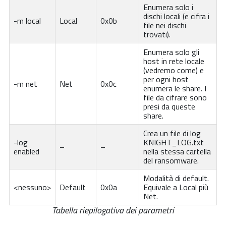
Enumera solo i
dischi locali (e cifra i
-m local
Local
0x0b
file nei dischi
trovati).
Enumera solo gli
host in rete locale
(vedremo come) e
per ogni host
-m net
Net
0x0c
enumera le share. I
file da cifrare sono
presi da queste
share.
Crea un file di log
-log
KNIGHT_LOG.txt
–
–
enabled
nella stessa cartella
del ransomware.
Modalità di default.
<nessuno>
Default
0x0a
Equivale a Local più
Net.
Tabella riepilogativa dei parametri