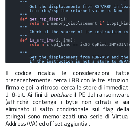
"""

        Get the displacemente from RSP/RBP in loads 
        from rbp/rsp the returned value is None

    """
def
get_rsp_disp
(
i
):

return
 i.memory_displacement 
if
 i.op1_kind 
"""

        Check if the source of the instruction is an
    """
def
is_src_imm
(
i, imm
):

return
 i.op1_kind == ix86.OpKind.IMMEDIATE8
"""

        Get the displacement from RBP/RSP and the va
        If the instruction is not a store to RBP/RSP
    """
def
get_mov_rsp_off_imm
(
i
):

Il codice ricalca le considerazioni fatte
return
 (i.memory_displacement, i.immediate(
precedentemente: cerca i BB con le tre istruzioni
            i.mnemonic == ix86.Mnemonic.MOV 
and
 i.o
and
 i.op1_kind == ix86.OpKind.IMMEDIATE
firma e poi, a ritroso, cerca le store di immediati
di 8-bit. Ai fini di
patchare
il PE del ransomware
"""

(affinchè contenga i byte non cifrati e sia
        Step 1. Check if the BB end with three speci
    """
eliminato il salto condizionale sul flag della
#Three instructions are the "signature" of stri
stringa) sono memorizzati una serie di Virtual
if
len
(bb.instructions) < 
5
:

return
False
Address (VA) ed offset aggiuntivi.
#
#Last instructions: