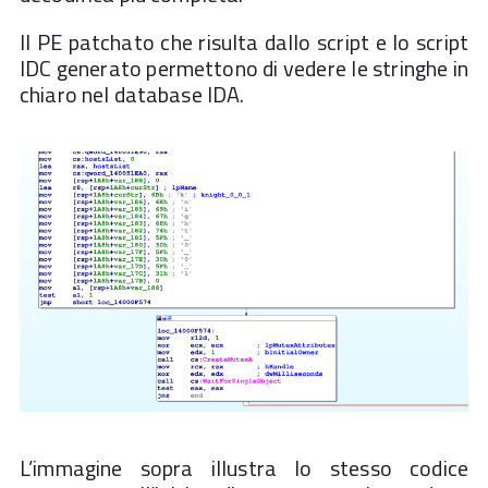
    res = is_encoded_string(bb, pe)

if
 res:

Il PE patchato che risulta dallo script e lo script
        strings.append(res)

IDC generato permettono di vedere le stringhe in
#Recurse to the next BB
if
 bb.
next
:

chiaro nel database IDA.
        strings += find_encoded_strings(bb.
next
, pe)
#Recurse to the branch BB
if
 bb.branch:

        strings += find_encoded_strings(bb.branch, p
return
 strings 
L’immagine sopra illustra lo stesso codice