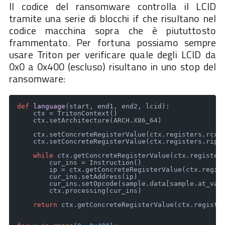
Il codice del ransomware controlla il LCID
tramite una serie di blocchi if che risultano nel
codice macchina sopra che è piututtosto
frammentato. Per fortuna possiamo sempre
usare Triton per verificare quale degli LCID da
0x0 a 0x400 (escluso) risultano in uno stop del
ransomware:
def
language
(
start, end1, end2, lcid
):

    ctx = TritonContext()

    ctx.setArchitecture(ARCH.X86_64)

    ctx.setConcreteRegisterValue(ctx.registers.rcx, 
    ctx.setConcreteRegisterValue(ctx.registers.rip, 
while
 ctx.getConcreteRegisterValue(ctx.register
        cur_ins = Instruction()

        ip = ctx.getConcreteRegisterValue(ctx.regist
        cur_ins.setAddress(ip)

        cur_ins.setOpcode(sample.data[sample.at_va(
        ctx.processing(cur_ins)

return
 ctx.getConcreteRegisterValue(ctx.register