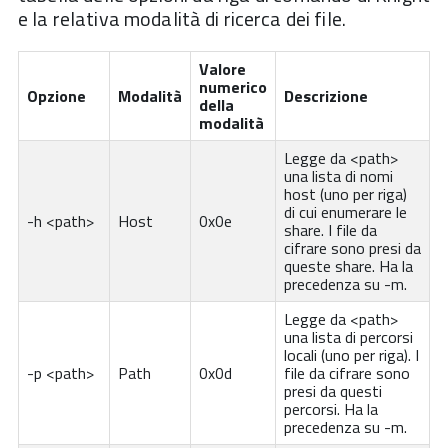
e la relativa modalità di ricerca dei file.
Valore
numerico
Opzione
Modalità
Descrizione
della
modalità
Legge da <path>
una lista di nomi
host (uno per riga)
di cui enumerare le
-h <path>
Host
0x0e
share. I file da
cifrare sono presi da
queste share. Ha la
precedenza su -m.
Legge da <path>
una lista di percorsi
locali (uno per riga). I
-p <path>
Path
0x0d
file da cifrare sono
presi da questi
percorsi. Ha la
precedenza su -m.