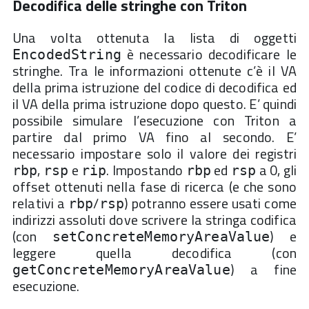
Decodifica delle stringhe con Triton
#
# must be mov al, [rsp/rbp+x] or mov eax, [rsp/
Una volta ottenuta la lista di oggetti
# set string_start_disp to be the offset in the
if
 (
not
 (

è necessario decodificare le
EncodedString
            is_op_reg(bb.instructions[-
3
], ix86.Mne
or
stringhe. Tra le informazioni ottenute c’è il VA
            is_op_reg(bb.instructions[-
3
], ix86.Mnem
della prima istruzione del codice di decodifica ed
    )

or
il VA della prima istruzione dopo questo. E’ quindi
        (string_start_disp := get_rsp_disp(bb.instr
return
False
possibile simulare l’esecuzione con Triton a
# test al, 1; jnz 
partire dal primo VA fino al secondo. E’
if
 (
not
 is_op_reg(bb.instructions[-
2
], ix86.Mne
necessario impostare solo il valore dei registri
or
not
 is_src_imm(bb.instructions[-
2
], 
1
)):

return
False
,
e
. Impostando
ed
a 0, gli
rbp
rsp
rip
rbp
rsp
#jnz 
offset ottenuti nella fase di ricerca (e che sono
if
 bb.instructions[-
1
].mnemonic != ix86.Mnemonic
relativi a
/
) potranno essere usati come
return
False
rbp
rsp
indirizzi assoluti dove scrivere la stringa codifica
#This is the VA of the first instruction after 
    post_decoding_ip = bb.instructions[-
1
].near_bran
(con
) e
setConcreteMemoryAreaValue
#This is the VA of the first instruction of the
    decoding_ip = bb.instructions[-
3
].ip

leggere quella decodifica (con
#This is the VA of the jnz instruction itself (
) a fine
    patch_jump = bb.instructions[-
1
].ip 

getConcreteMemoryAreaValue
esecuzione.
#The bytes of the encoded string
    encoded_string = []

#The offset from RSP/RBP of the first byte of t