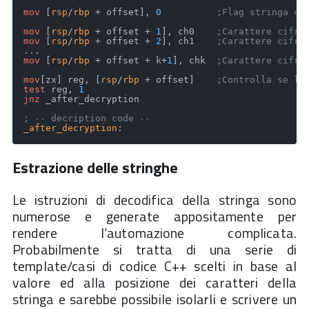
mov
 [
rsp
/
rbp
 + offset], 
0
;Flag stringa ci
mov
 [
rsp
/
rbp
 + offset + 
1
], ch0    
;Carattere cifra
mov
 [
rsp
/
rbp
 + offset + 
2
], ch1    
;Carattere cifra
mov
 [
rsp
/
rbp
 + offset + k+
1
], chk  
;Carattere cifra
mov
[zx] reg, [
rsp
/
rbp
 + offset]    
;Controlla se la
test
 reg, 
1
jnz
 _after_decryption

; -- decription code --
_after_decryption:
Estrazione delle stringhe
Le istruzioni di decodifica della stringa sono
numerose e generate appositamente per
rendere l’automazione complicata.
Probabilmente si tratta di una serie di
template/casi di codice C++ scelti in base al
valore ed alla posizione dei caratteri della
stringa e sarebbe possibile isolarli e scrivere un