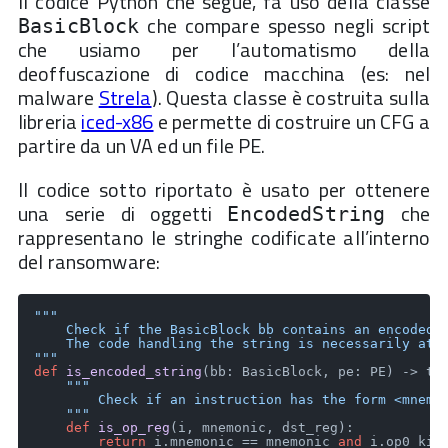
Il codice Python che segue, fa uso della classe
che compare spesso negli script
BasicBlock
che usiamo per l’automatismo della
deoffuscazione di codice macchina (es: nel
malware
Strela
). Questa classe è costruita sulla
libreria
iced-x86
e permette di costruire un CFG a
partire da un VA ed un file PE.
Il codice sotto riportato è usato per ottenere
una serie di oggetti
che
EncodedString
rappresentano le stringhe codificate all’interno
del ransomware:
"""

    Check if the BasicBlock bb contains an encoded s
    The code handling the string is necessarily at t
"""
def
is_encoded_string
(
bb: BasicBlock, pe: PE
) -> ty
"""

        Check if an instruction has the form <mnemon
    """
def
is_op_reg
(
i, mnemonic, dst_reg
):

return
 i.mnemonic == mnemonic 
and
 i.op0_kin