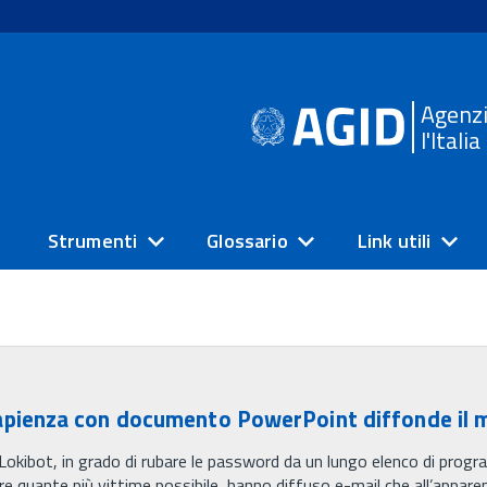
Agenzi
l'Itali
Strumenti
Glossario
Link utili
Sapienza con documento PowerPoint diffonde il 
e Lokibot, in grado di rubare le password da un lungo elenco di progra
 fare quante più vittime possibile, hanno diffuso e-mail che all’appa