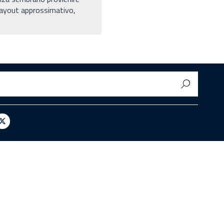
n layout approssimativo,
egram
X
/
Twitter