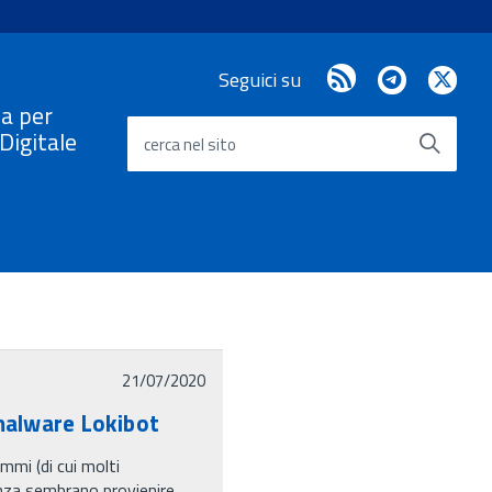
RSS
Telegram
X
Seguici su
/
a per
Twi
a Digitale
cerca nel sito
21/07/2020
malware Lokibot
mmi (di cui molti
renza sembrano provienire