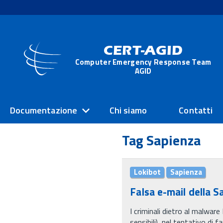
CERT-AGID
Computer Emergency Response Team
AGID
Documentazione
Chi siamo
Contatti
Tag Sapienza
Lokibot
Sapienza
Falsa e-mail della 
I criminali dietro al malwar
sensibili), nel tentativo di