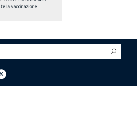
nte la vaccinazione
egram
X
/
Twitter