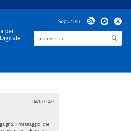
RSS
Telegram
X
Seguici su
/
a per
Twi
a Digitale
cerca nel sito
08/07/2022
 giugno. Il messaggio, che
he vedere con il dominio