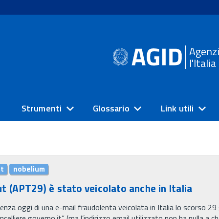
Agenzi
l'Itali
Strumenti
Glossario
Link utili
t
nobelium
t (APT29) è stato veicolato anche in Italia
za oggi di una e-mail fraudolenta veicolata in Italia lo scorso 29
celliere governo.it” (ma l’indirizzo email utilizzato non ha nulla a c