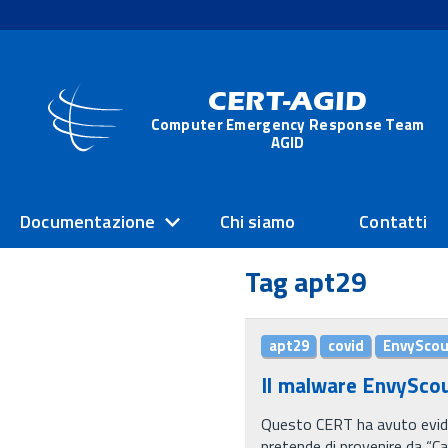
CERT-AGID
Computer Emergency Response Team
AGID
Documentazione
Chi siamo
Contatti
Tag apt29
apt29
covid
EnvyScou
Il malware EnvyScou
Questo CERT ha avuto eviden
pretende di provenire da “Can