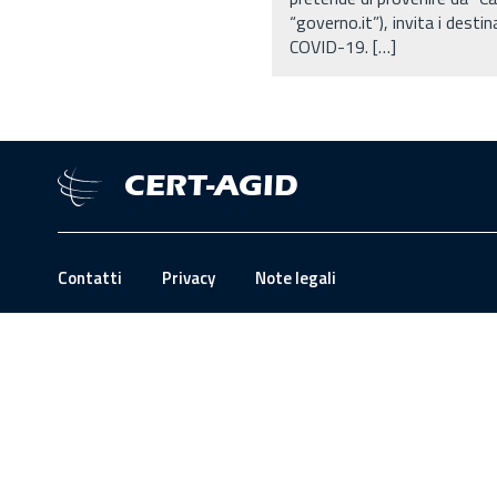
“governo.it”), invita i dest
COVID-19. […]
CERT-AGID
Contatti
Privacy
Note legali