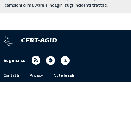
campioni di malware e indagini sugli incidenti trattati.
CERT-AGID
RSS
Telegram
X
Seguici su
/
Twitter
Contatti
Privacy
Note legali