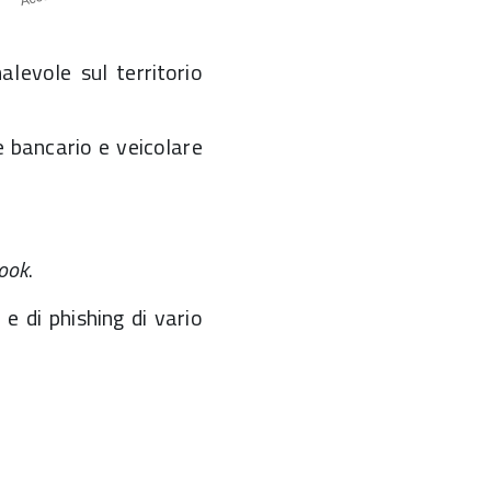
levole sul territorio
e bancario e veicolare
book
.
e di phishing di vario