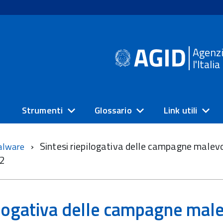
Agenzi
l'Itali
Strumenti
Glossario
Link utili
Sintesi riepilogativa delle campagne malev
alware
22
ilogativa delle campagne male