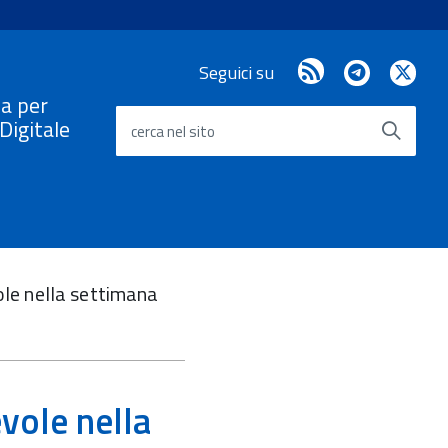
RSS
Telegram
X
Seguici su
/
a per
Twi
a Digitale
cerca nel sito
ole nella settimana
vole nella