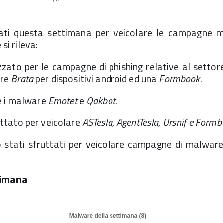
ati questa settimana per veicolare le campagne ma
 si rileva:
zzato per le campagne di phishing relative al settor
are
Brata
per dispositivi android ed una
Formbook
.
e i malware
Emotet
e
Qakbot
.
ttato per veicolare
ASTesla, AgentTesla, Ursnif e Form
o stati sfruttati per veicolare campagne di malware 
timana