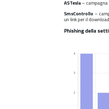
ASTesla
– campagna i
SmsControllo
– campa
un link per il downloa
Phishing della set