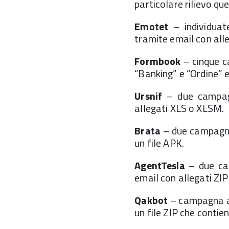
particolare rilievo q
Emotet
– individuat
tramite email con alle
Formbook
– cinque c
“Banking” e “Ordine” 
Ursnif
– due campagn
allegati XLS o XLSM.
Brata
– due campagne 
un file APK.
AgentTesla
– due cam
email con allegati ZIP
Qakbot
– campagna a 
un file ZIP che contie