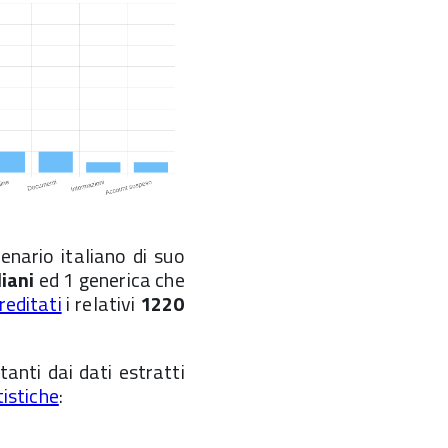
enario italiano di suo
liani
ed 1 generica che
reditati
i relativi
1220
ltanti dai dati estratti
tistiche
: