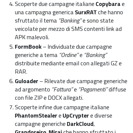
Scoperte due campagne italiane
Copybara
e
una campagna generica
SurxRAT
che hanno
sfruttato il tema
“Banking”
e sono state
veicolate per mezzo di SMS contenti link ad
APK malevoli.
FormBook
– Individuate due campagne
generiche a tema
“Ordine”
e
“Banking”
distribuite mediante email con allegati GZ e
RAR.
Guloader
– Rilevate due campagne generiche
ad argomento
“Fattura”
e
“Pagamenti”
diffuse
con file ZIP e DOCX allegati.
Scoperte infine due campagne italiane
PhantomStealer
e
UpCrypter
e diverse
campagne generiche
DarkCloud
,
Grandoreiro
,
Mirai
che hanno sfruttato i