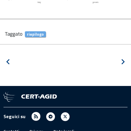
Taggato
riepilogo
Navigazione
Notizia
Pros
articoli
precedente
notiz
CERT-AGID
RSS
Telegram
X
Seguici su
/
Twitter