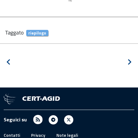
Taggato
riepilogo
Navigazione
Notizia
Pros
articoli
precedente
notiz
CERT-AGID
RSS
Telegram
X
Seguici su
/
Twitter
Contatti
Privacy
Note legali