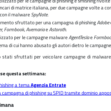
ilizzato per le campagne di phishing e smishing rivolte
i bancari di matrice italiana, per due campagne volte a 
con il malware
SpyNote
.
mento sfruttato per una campagna di phishing
Adobe
r,
Formbook
,
Avemaria
e
Astoroth
.
lizzato per le campagne malware
AgentTesla
e
Formboo
tema di cui hanno abusato gli autori dietro le campagn
o stati sfruttati per veicolare campagne di malware 
esse questa settimana:
hishing a tema
Agenzia Entrate
a campagna di phishing su SPID tramite dominio appo
timana