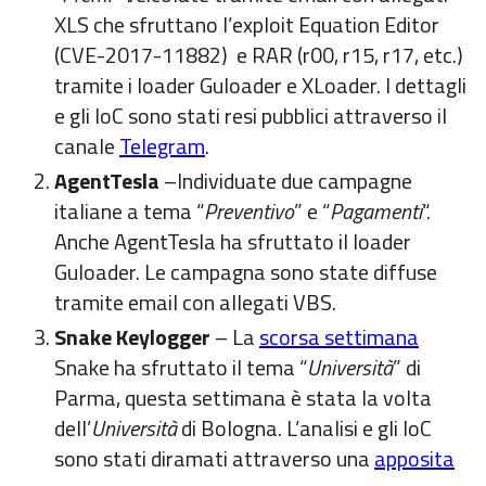
XLS che sfruttano l’exploit Equation Editor
(CVE-2017-11882) e RAR (r00, r15, r17, etc.)
tramite i loader Guloader e XLoader. I dettagli
e gli IoC sono stati resi pubblici attraverso il
canale
Telegram
.
AgentTesla
–Individuate due campagne
italiane a tema “
Preventivo
” e “
Pagamenti
“.
Anche AgentTesla ha sfruttato il loader
Guloader. Le campagna sono state diffuse
tramite email con allegati VBS.
Snake Keylogger
– La
scorsa settimana
Snake ha sfruttato il tema “
Università
” di
Parma, questa settimana è stata la volta
dell’
Università
di Bologna. L’analisi e gli IoC
sono stati diramati attraverso una
apposita