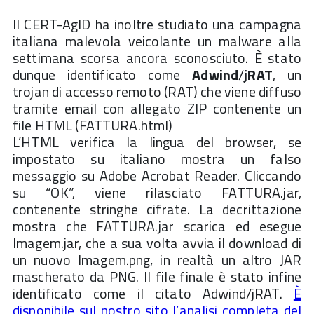
Il CERT-AgID ha inoltre studiato una campagna
italiana malevola veicolante un malware alla
settimana scorsa ancora sconosciuto. È stato
dunque identificato come
Adwind
/
jRAT
, un
trojan di accesso remoto (RAT) che viene diffuso
tramite email con allegato ZIP contenente un
file HTML (FATTURA.html)
L’HTML verifica la lingua del browser, se
impostato su italiano mostra un falso
messaggio su Adobe Acrobat Reader. Cliccando
su “OK”, viene rilasciato FATTURA.jar,
contenente stringhe cifrate. La decrittazione
mostra che FATTURA.jar scarica ed esegue
Imagem.jar, che a sua volta avvia il download di
un nuovo Imagem.png, in realtà un altro JAR
mascherato da PNG. Il file finale è stato infine
identificato come il citato Adwind/jRAT.
È
disponibile sul nostro sito l’analisi completa del