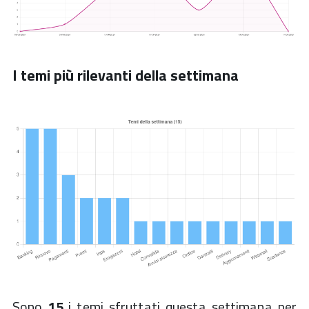
I temi più rilevanti della settimana
Sono
15
i temi sfruttati questa settimana per