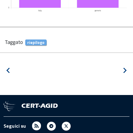
Taggato
riepilogo
Navigazione
Notizia
Pros
articoli
precedente
notiz
CERT-AGID
RSS
Telegram
X
Seguici su
/