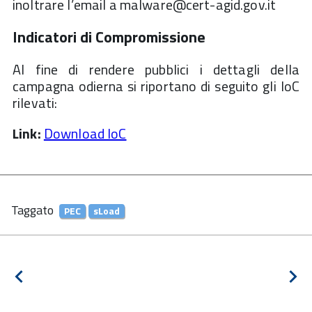
inoltrare l’email a malware@cert-agid.gov.it
Indicatori di Compromissione
Al fine di rendere pubblici i dettagli della
campagna odierna si riportano di seguito gli IoC
rilevati:
Link:
Download IoC
Taggato
PEC
sLoad
Navigazione
Notizia
Pros
articoli
precedente
notiz