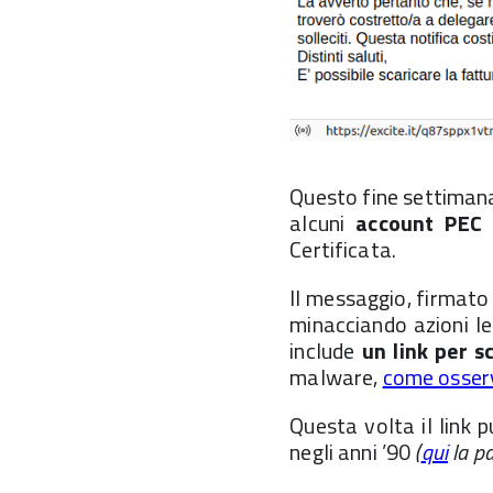
Questo fine settimana
alcuni
account PEC
Certificata.
Il messaggio, firmato
minacciando azioni l
include
un link per s
malware,
come osser
Questa volta il link 
negli anni ’90
(
qui
la pa