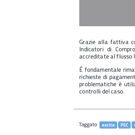
Grazie alla fattiva 
Indicatori di Compr
accreditate al flusso 
È fondamentale rimane
richieste di pagamen
problematiche è utili
controlli del caso.
Taggato
excite
PEC