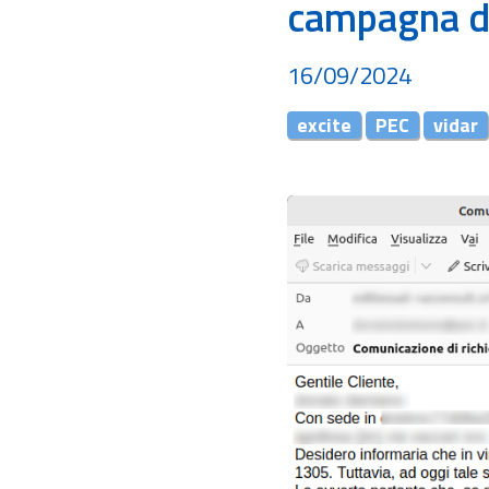
campagna d
16/09/2024
excite
PEC
vidar