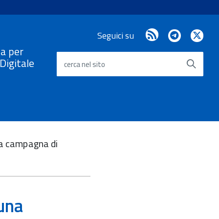
RSS
Telegram
X
Seguici su
/
a per
Twi
a Digitale
cerca nel sito
una campagna di
 una