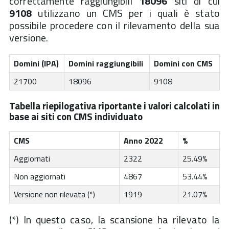
correttamente raggiungibili
18096
siti di cui
9108
utilizzano un CMS per i quali è stato
possibile procedere con il rilevamento della sua
versione.
Domini (IPA)
Domini raggiungibili
Domini con CMS
21700
18096
9108
Tabella riepilogativa riportante i valori calcolati in
base ai siti con CMS individuato
CMS
Anno 2022
%
Aggiornati
2322
25.49%
Non aggiornati
4867
53.44%
Versione non rilevata (*)
1919
21.07%
(*) In questo caso, la scansione ha rilevato la