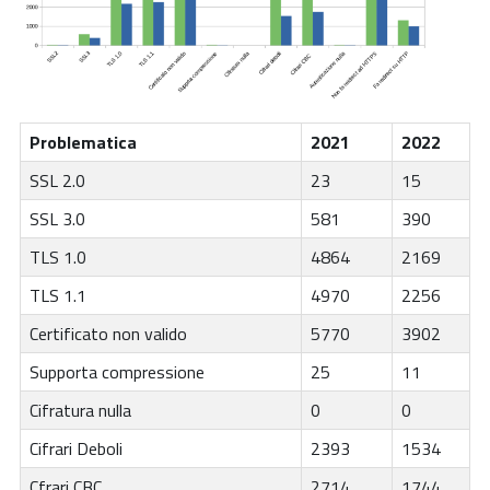
Problematica
2021
2022
SSL 2.0
23
15
SSL 3.0
581
390
TLS 1.0
4864
2169
TLS 1.1
4970
2256
Certificato non valido
5770
3902
Supporta compressione
25
11
Cifratura nulla
0
0
Cifrari Deboli
2393
1534
Cfrari CBC
2714
1744