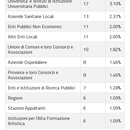
Universita’ e Istituti di Istruzione
17
3.10%
Universitaria Pubblici
Aziende Sanitarie Locali
13
2.37%
Enti Pubblici Non Economici
11
2.00%
Altri Enti Locali
11
2.00%
Unioni di Comuni e loro Consorzi e
10
1.82%
Associazioni
Aziende Ospedaliere
8
1.46%
Province e loro Consorzi e
8
1.46%
Associazioni
Enti e Istituzioni di Ricerca Pubblici
7
1.28%
Regioni
6
1.09%
Stazioni Appaltanti
6
1.09%
Istituzioni per l’Alta Formazione
6
1.09%
Artistica