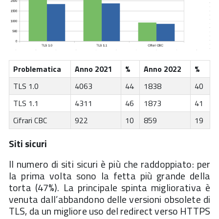
Problematica
Anno 2021
%
Anno 2022
%
TLS 1.0
4063
44
1838
40
TLS 1.1
4311
46
1873
41
Cifrari CBC
922
10
859
19
Siti sicuri
Il numero di siti sicuri è più che raddoppiato: per
la prima volta sono la fetta più grande della
torta (47%). La principale spinta migliorativa è
venuta dall’abbandono delle versioni obsolete di
TLS, da un migliore uso del redirect verso HTTPS