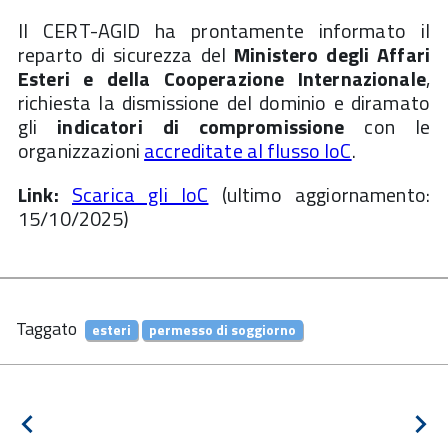
Il CERT-AGID ha prontamente informato il
reparto di sicurezza del
Ministero degli Affari
Esteri e della Cooperazione Internazionale
,
richiesta la dismissione del dominio e diramato
gli
indicatori di compromissione
con le
organizzazioni
accreditate al flusso IoC
.
Link:
Scarica gli IoC
(ultimo aggiornamento:
15/10/2025)
Taggato
esteri
permesso di soggiorno
Navigazione
Notizia
Pros
articoli