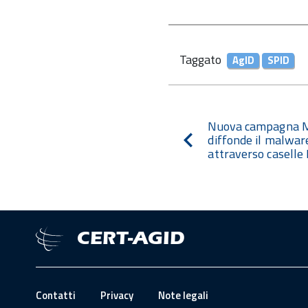
Taggato
AgID
SPID
Navigazione
Nuova campagna M
articoli
diffonde il malwar
Notizia
attraverso casell
precedente
CERT-AGID
Contatti
Privacy
Note legali