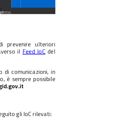
 prevenire ulteriori
averso il
Feed IoC
del
 di comunicazioni, in
o, è sempre possibile
id.gov.it
guito gli IoC rilevati: