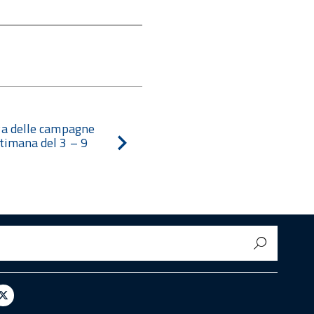
iva delle campagne
timana del 3 – 9
egram
X
/