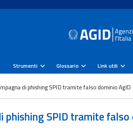
Agenzi
l'Itali
Strumenti
Glossario
Link utili
mpagna di phishing SPID tramite falso dominio AgID
 phishing SPID tramite falso