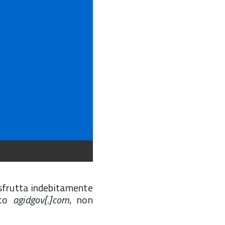
 sfrutta indebitamente
ato
agidgov[.]com
, non