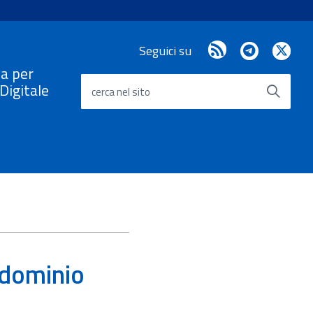
RSS
Telegram
X
Seguici su
/
a per
Twi
a Digitale
cerca nel sito
 dominio