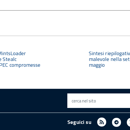
intsLoader
Sintesi riepilogat
e Stealc
malevole nella set
Prossima
e PEC compromesse
maggio
notizia:
cerca nel sito
RSS
Tel
Seguici su